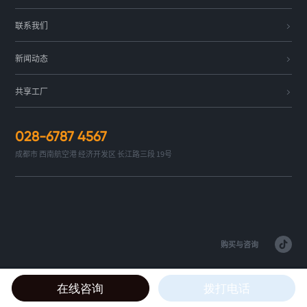
联系我们
新闻动态
共享工厂
028-6787 4567
成都市 西南航空港 经济开发区
长江路三段 19号
购买与咨询
©2021 四川科维实业有限责任公司版权所有
蜀ICP备12014046号-1
在线咨询
拨打电话
网站设计:
KomaDesign