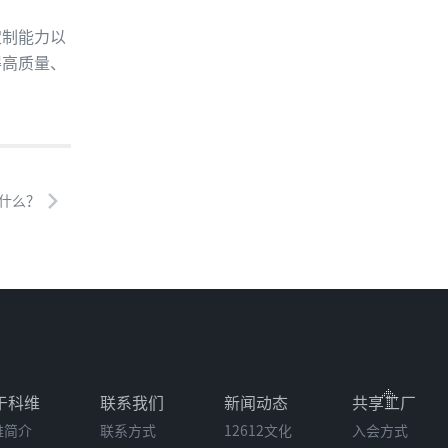
定制能力以
得高质量、
什么？
于科维
联系我们
新闻动态
共享工厂
维简介
联系方式
12612文化
入会方式