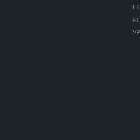
s
科
组
联