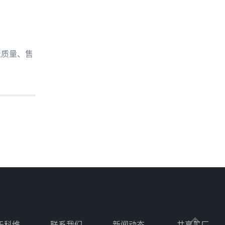
造质量、售
于科维
联系我们
新闻动态
共享工厂