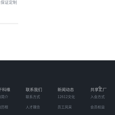
保证定制
于科维
联系我们
新闻动态
共享工厂
维简介
联系方式
12612文化
入会方式
维历程
人才理念
员工风采
会员权益